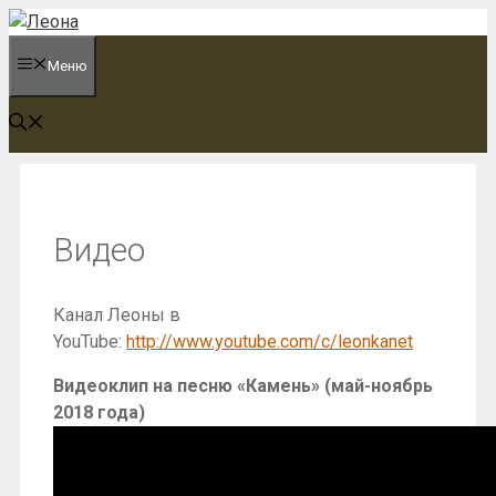
Перейти
к
Меню
содержимому
Видео
Канал Леоны в
YouTube:
http://www.youtube.com/c/leonkanet
Видеоклип на песню «Камень» (май-ноябрь
2018 года)