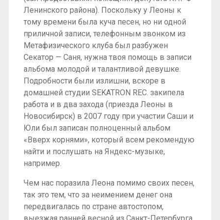
Ленинского района). Поскольку у Леоны к
тому времени была куча песен, но ни одной
приличной записи, телефонным звонком из
Метафизического клуба был разбужен
Секатор — Саня, нужна твоя помощь в записи
альбома молодой и талантливой девушке.
Подробности были излишни, вскоре в
домашней студии SEKATRON REC. закипела
работа и в два захода (приезда Леоны в
Новосибирск) в 2007 году при участии Саши и
Юли был записан полноценный альбом
«Вверх корнями», который всем рекомендую
найти и послушать на Яндекс-музыке,
например.
Чем нас поразила Леона помимо своих песен,
так это тем, что за неимением денег она
передвигалась по стране автостопом,
выезжая ранней весной из Санкт-Петербурга,