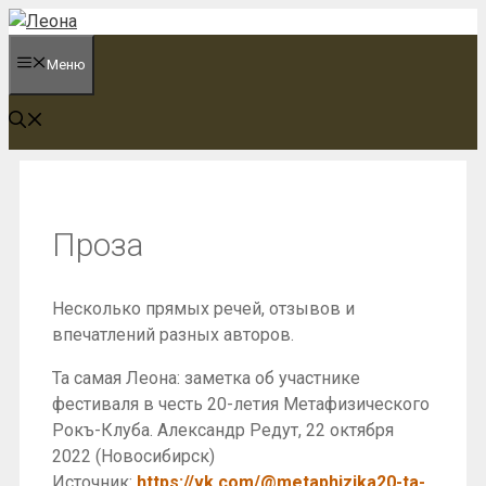
Перейти
к
Меню
содержимому
Проза
Несколько прямых речей, отзывов и
впечатлений разных авторов.
Та самая Леона: заметка об участнике
фестиваля в честь 20-летия Метафизического
Рокъ-Клуба. Александр Редут, 22 октября
2022 (Новосибирск)
Источник:
https://vk.com/@metaphizika20-ta-