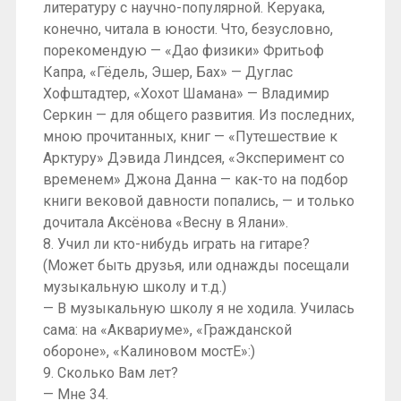
литературу с научно-популярной. Керуака,
конечно, читала в юности. Что, безусловно,
порекомендую — «Дао физики» Фритьоф
Капра, «Гёдель, Эшер, Бах» — Дуглас
Хофштадтер, «Хохот Шамана» — Владимир
Серкин — для общего развития. Из последних,
мною прочитанных, книг — «Путешествие к
Арктуру» Дэвида Линдсея, «Эксперимент со
временем» Джона Данна — как-то на подбор
книги вековой давности попались, — и только
дочитала Аксёнова «Весну в Ялани».
8. Учил ли кто-нибудь играть на гитаре?
(Может быть друзья, или однажды посещали
музыкальную школу и т.д.)
— В музыкальную школу я не ходила. Училась
сама: на «Аквариуме», «Гражданской
обороне», «Калиновом мостЕ»:)
9. Сколько Вам лет?
— Мне 34.