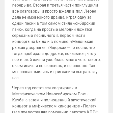
перерыва. Вторая и третья части приглушили
все разговоры и просто вжали в пол. Леона
дала неимоверного драйва, играя одну за
одной песни в том самом стиле «сибирский
панк», когда на простые мелодии ложатся
серьёзные песни, чего в первой части
концерта не было и в помине. «Маленькая
рыжая дворняга», «Ящерка» — те песни, что
тогда пробирали до дрожи, показывая, что у
неё в этой жизни уже было много чего такого,
о чём иначе и не скажешь, и не споёшь. Так
мы познакомились и пригласили сыграть и у
нас.
Через год состоялся квартирник в
Метафизическом Новосибирском Рокъ-
Клубе, а затем и полноценный акустический
концерт в мифическом киноцентре «Полёт»
(зал предоставлял помощник депутата КПРФ