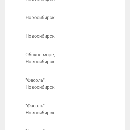
Новосибирск
Новосибирск
Обское море,
Новосибирск
"Фасоль",
Новосибирск
"Фасоль",
Новосибирск