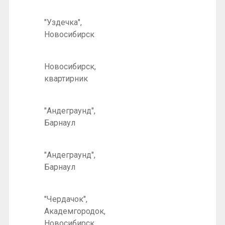
"Уздечка",
Новосибирск
Новосибирск,
квартирник
"Андеграунд",
Барнаул
"Андеграунд",
Барнаул
"Чердачок",
Академгородок,
Новосибирск