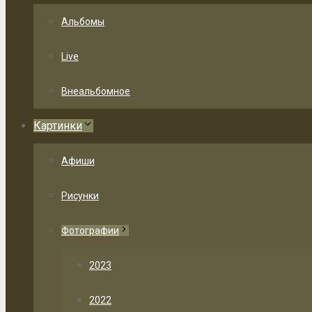
Альбомы
Live
Внеальбомное
Картинки
Афиши
Рисунки
Фотографии
2023
2022