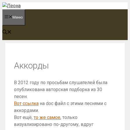
Перейти
к
Меню
содержимому
Аккорды
В 2012 году по просьбам слушателей была
опубликована авторская подборка из 30
песен.
Вот ссылка
на doc файл с этими песнями с
аккордами.
Вот ещё,
то же самое
, только
визуализировано по-другому, вдруг