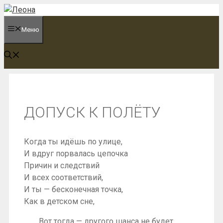
Перейти
к
Меню
содержимому
ДОПУСК К ПОЛЁТУ
Когда ты идёшь по улице,
И вдруг порвалась цепочка
Причин и следствий
И всех соответствий,
И ты — бесконечная точка,
Как в детском сне,
Вот тогда — другого шанса не будет,