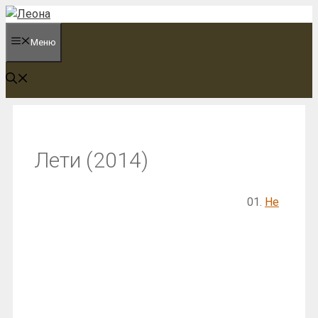
Перейти
к
Меню
содержимому
Лети (2014)
01.
Не