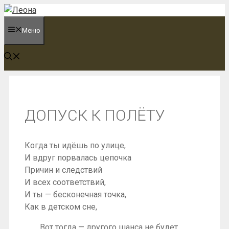
Перейти
к
Меню
содержимому
ДОПУСК К ПОЛЁТУ
Когда ты идёшь по улице,
И вдруг порвалась цепочка
Причин и следствий
И всех соответствий,
И ты — бесконечная точка,
Как в детском сне,
Вот тогда — другого шанса не будет,