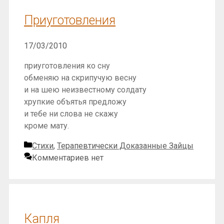
Приуготовления
17/03/2010
приуготовления ко сну
обменяю на скрипучую весну
и на шею неизвестному солдату
хрупкие объятья предложу
и тебе ни слова не скажу
кроме мату.
Рубрики
Стихи
,
Терапевтически Доказанные Зайцы
Комментариев нет
Капля