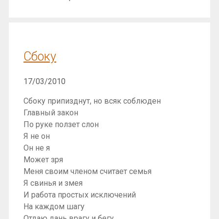
Сбоку
17/03/2010
Сбоку припизднут, но всяк соблюден
Главный закон
По руке ползет слон
Я не он
Он не я
Может зря
Меня своим членом считает семья
Я свинья и змея
И работа простых исключений
На каждом шагу
Отдаю дань врагу и бегу