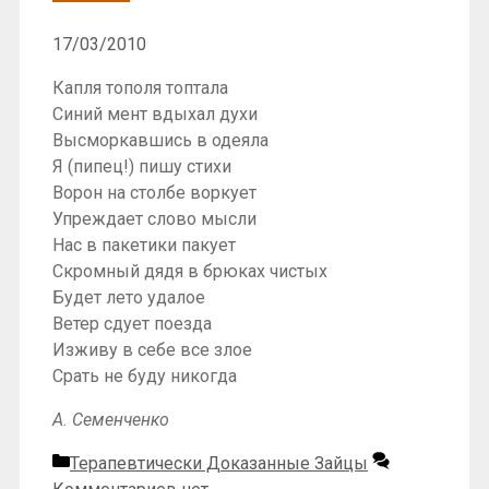
17/03/2010
Капля тополя топтала
Синий мент вдыхал духи
Высморкавшись в одеяла
Я (пипец!) пишу стихи
Ворон на столбе воркует
Упреждает слово мысли
Нас в пакетики пакует
Скромный дядя в брюках чистых
Будет лето удалое
Ветер сдует поезда
Изживу в себе все злое
Срать не буду никогда
А. Семенченко
Рубрики
Терапевтически Доказанные Зайцы