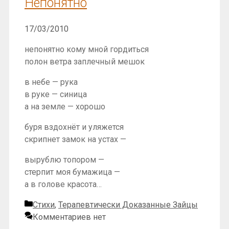
Непонятно
17/03/2010
непонятно кому мной гордиться
полон ветра заплечный мешок
в небе — рука
в руке — синица
а на земле — хорошо
буря вздохнёт и уляжется
скрипнет замок на устах —
вырублю топором —
стерпит моя бумажица —
а в голове красота…
Рубрики
Стихи
,
Терапевтически Доказанные Зайцы
Комментариев нет