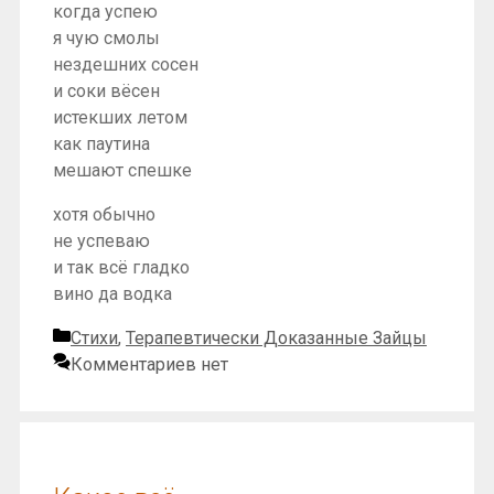
когда успею
я чую смолы
нездешних сосен
и соки вёсен
истекших летом
как паутина
мешают спешке
хотя обычно
не успеваю
и так всё гладко
вино да водка
Рубрики
Стихи
,
Терапевтически Доказанные Зайцы
Комментариев нет