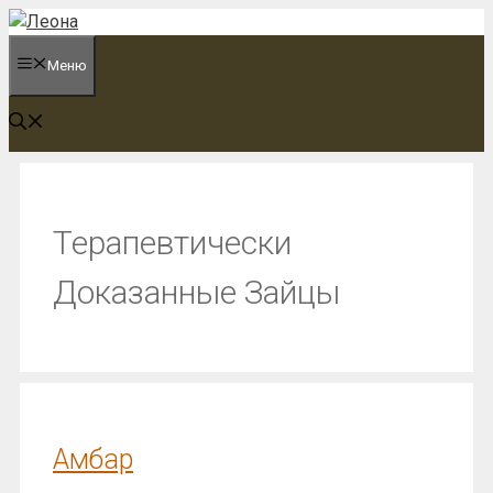
Перейти
к
Меню
содержимому
Терапевтически
Доказанные Зайцы
Амбар