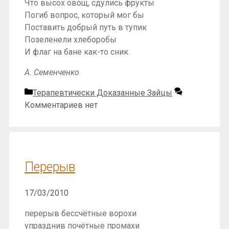
Что высох овощ, сдулись фрукты
Погиб вопрос, который мог бы
Поставить добрый путь в тупик
Позеленели хлеборобы
И флаг на бане как-то сник
А. Семенченко
Рубрики
Терапевтически Доказанные Зайцы
Комментариев нет
Перерыв
17/03/2010
перерыв бессчётные ворохи
упразднив почётные промахи