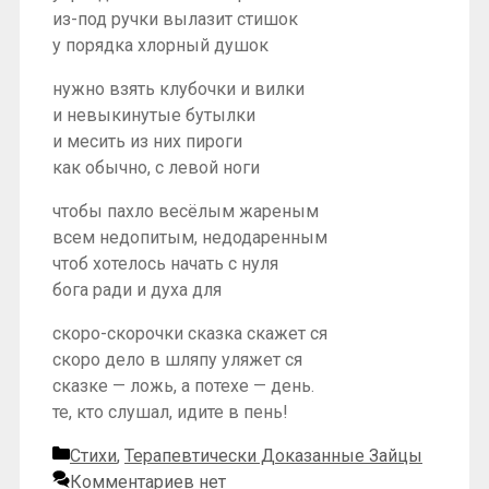
из-под ручки вылазит стишок
у порядка хлорный душок
нужно взять клубочки и вилки
и невыкинутые бутылки
и месить из них пироги
как обычно, с левой ноги
чтобы пахло весёлым жареным
всем недопитым, недодаренным
чтоб хотелось начать с нуля
бога ради и духа для
скоро-скорочки сказка скажет ся
скоро дело в шляпу уляжет ся
сказке — ложь, а потехе — день.
те, кто слушал, идите в пень!
Рубрики
Стихи
,
Терапевтически Доказанные Зайцы
Комментариев нет