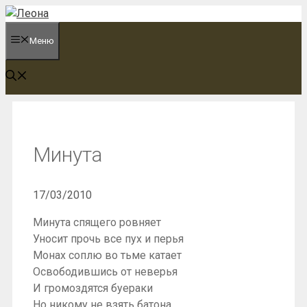
Перейти
к
Меню
содержимому
Минута
17/03/2010
Минута спящего ровняет
Уносит прочь все пух и перья
Монах соплю во тьме катает
Освободившись от неверья
И громоздятся буераки
Но никому не взять батона