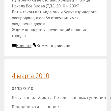
Ну и Зайчики не отстали: Холодец + Конца
Начала Все Слова (ТДЗ, 2010 и 2009)
Вот в таком вот виде они и будут втридорога
распроданы, а особо отличившимся
раздарены даром.
Ждите концертов-презентаций в ваших
городах.
Рубрики
Новости
Комментариев нет
4 марта 2010
04/03/2010
Пишутся альбомы. Готовятся выступления в
Подробности - позже.