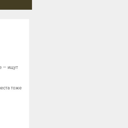
е — ищут
места тоже