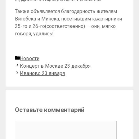
Также объявляется благодарность жителям
Витебска и Минска, посетившим квартирники
25-го и 26-го(соответственно) — они, мягко
говоря, удались!
Рубрики
Новости
Концерт в Москве 23 декабря
Иваново 23 января
Оставьте комментарий
Комментарий