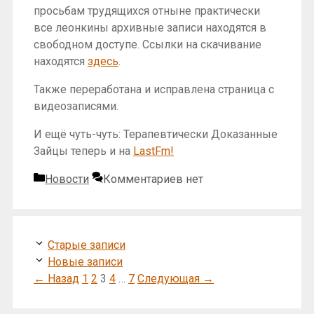
просьбам трудящихся отныне практически
все леонкины архивные записи находятся в
свободном доступе. Ссылки на скачивание
находятся
здесь
.
Также переработана и исправлена страница с
видеозаписями.
И ещё чуть-чуть: Терапевтически Доказанные
Зайцы теперь и на
LastFm!
Рубрики
Новости
Комментариев нет
Старые записи
Новые записи
Страница
Страница
Страница
Страница
Страница
←
Назад
1
2
3
4
…
7
Следующая
→