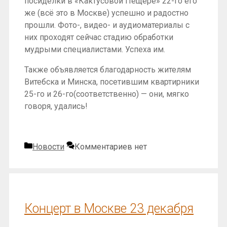
посиделки в «Кактусовой Пещере» 22-го его
же (всё это в Москве) успешно и радостно
прошли. Фото-, видео- и аудиоматериалы с
них проходят сейчас стадию обработки
мудрыми специалистами. Успеха им.
Также объявляется благодарность жителям
Витебска и Минска, посетившим квартирники
25-го и 26-го(соответственно) — они, мягко
говоря, удались!
Рубрики
Новости
Комментариев нет
Концерт в Москве 23 декабря