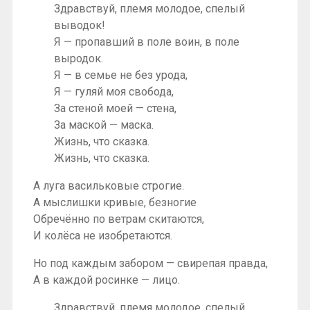
Здравствуй, племя молодое, спелый
выводок!
Я — пропавший в поле воин, в поле
выродок.
Я — в семье не без урода,
Я — гуляй моя свобода,
За стеной моей — стена,
За маской — маска.
Жизнь, что сказка.
Жизнь, что сказка.
А луга васильковые строгие.
А мыслишки кривые, безногие
Обречённо по ветрам скитаются,
И колёса не изобретаются.
Но под каждым забором — свирепая правда,
А в каждой росинке — лицо.
Здравствуй, племя молодое, спелый