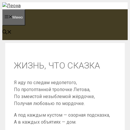
Перейти
к
Меню
содержимому
ЖИЗНЬ, ЧТО СКАЗКА
Я иду по следам недопетого,
По протоптанной тропочке Летова,
По змеистой незыблемой жёрдочке,
Получая любовью по мордочке.
А под каждым кустом — озорная подсказка,
А в каждых объятиях — дом.