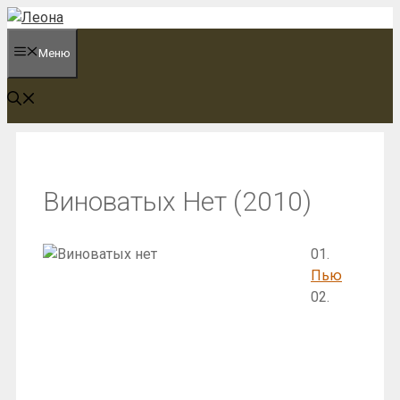
Перейти
к
Меню
содержимому
Виноватых Нет (2010)
01.
Пью
02.