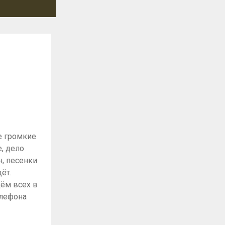
ие громкие
е, дело
н, песенки
ёт.
дём всех в
елефона