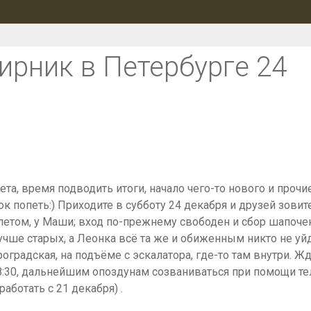
ирник в Петербурге 24
ета, время подводить итоги, начало чего-то нового и проч
к попеть:) Приходите в субботу 24 декабря и друзей зовит
летом, у Маши; вход по-прежнему свободен и сбор шапоче
чше старых, а Леонка всё та же и обиженным никто не уйд
роградская, на подъёме с эскалатора, где-то там внутри. Ж
 18:30, дальнейшим опоздунам созваниваться при помощи т
 работать с 21 декабря)
.