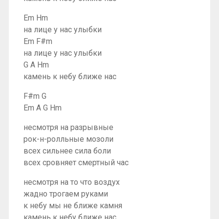
Em Hm
на лице у нас улыбки
Em F#m
на лице у нас улыбки
G A Hm
камень к небу ближе нас
F#m G
Em A G Hm
несмотря на разрывные
рок-н-ролльные мозоли
всех сильнее сила боли
всех сровняет смертный час
несмотря на то что воздух
жадно трогаем руками
к небу мы не ближе камня
камень к небу ближе нас