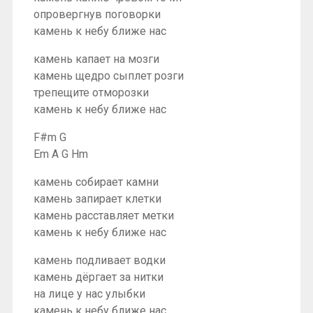
опровергнув поговорки
камень к небу ближе нас
камень капает на мозги
камень щедро сыплет розги
трепещите отморозки
камень к небу ближе нас
F#m G
Em A G Hm
камень собирает камни
камень запирает клетки
камень расставляет метки
камень к небу ближе нас
камень подливает водки
камень дёргает за нитки
на лице у нас улыбки
камень к небу ближе нас