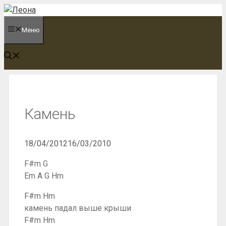
Перейти
к
Меню
содержимому
Камень
18/04/2012
16/03/2010
F#m G
Em A G Hm
F#m Hm
камень падал выше крыши
F#m Hm