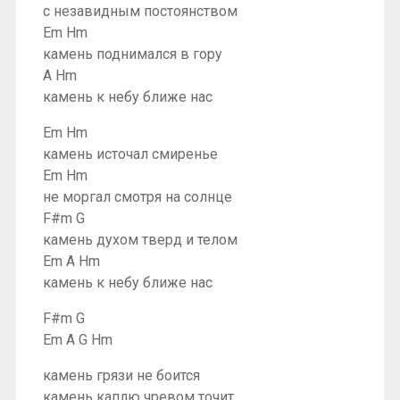
с незавидным постоянством
Em Hm
камень поднимался в гору
A Hm
камень к небу ближе нас
Em Hm
камень источал смиренье
Em Hm
не моргал смотря на солнце
F#m G
камень духом тверд и телом
Em A Hm
камень к небу ближе нас
F#m G
Em A G Hm
камень грязи не боится
камень каплю чревом точит