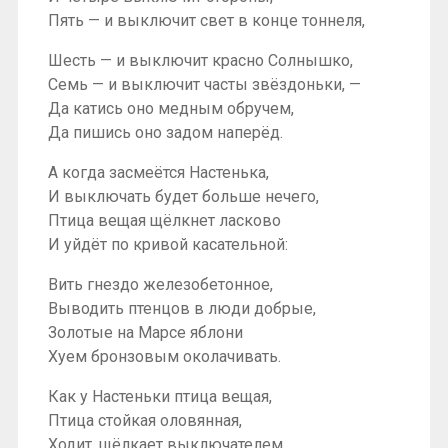
Пять — и выключит свет в конце тоннеля,
Шесть — и выключит красно Солнышко,
Семь — и выключит часты звёздоньки, —
Да катись оно медным обручем,
Да пишись оно задом наперёд.
А когда засмеётся Настенька,
И выключать будет больше нечего,
Птица вещая щёлкнет ласково
И уйдёт по кривой касательной:
Вить гнездо железобетонное,
Выводить птенцов в люди добрые,
Золотые на Марсе яблони
Хуем бронзовым околачивать.
Как у Настеньки птица вещая,
Птица стойкая оловянная,
Ходит, щёлкает выключателем.