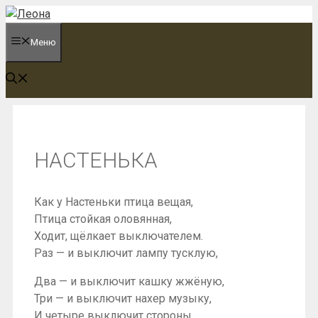
Перейти
к
Меню
содержимому
НАСТЕНЬКА
Как у Настеньки птица вещая,
Птица стойкая оловянная,
Ходит, щёлкает выключателем.
Раз — и выключит лампу тусклую,
Два — и выключит кашку жжёную,
Три — и выключит нахер музыку,
И четыре выключит стороны,