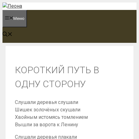
Перейти
к
Меню
содержимому
КОРОТКИЙ ПУТЬ В
ОДНУ СТОРОНУ
Слушали деревья слушали
Шишек золочёных скушали
Хвойным истомясь томлением
Вышли за ворота к Ленину
Слушали деревья плакали