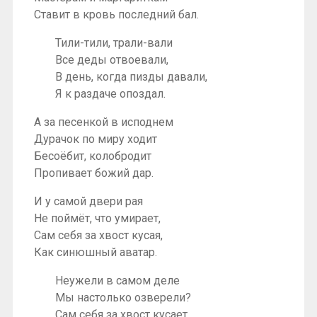
Ставит в кровь последний бал.
Тили-тили, трали-вали
Все деды отвоевали,
В день, когда пизды давали,
Я к раздаче опоздал.
А за песенкой в исподнем
Дурачок по миру ходит
Бесоёбит, колобродит
Пропивает божий дар.
И у самой двери рая
Не поймёт, что умирает,
Сам себя за хвост кусая,
Как синюшный аватар.
Неужели в самом деле
Мы настолько озверели?
Сам себя за хвост кусает