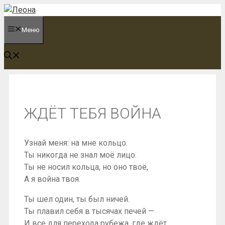
Перейти
к
Меню
содержимому
ЖДЁТ ТЕБЯ ВОЙНА
Узнай меня: на мне кольцо.
Ты никогда не знал моё лицо.
Ты не носил кольца, но оно твоё,
А я война твоя.
Ты шел один, ты был ничей.
Ты плавил себя в тысячах печей —
И все для перехода рубежа, где ждёт