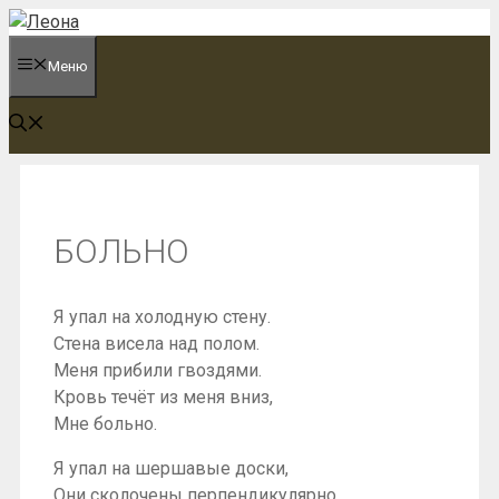
Перейти
к
Меню
содержимому
БОЛЬНО
Я упал на холодную стену.
Стена висела над полом.
Меня прибили гвоздями.
Кровь течёт из меня вниз,
Мне больно.
Я упал на шершавые доски,
Они сколочены перпендикулярно.