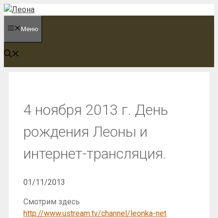
Перейти
к
Меню
содержимому
4 ноября 2013 г. День
рождения Леоны и
интернет-трансляция.
01/11/2013
Смотрим здесь
http://www.ustream.tv/channel/leonka-net