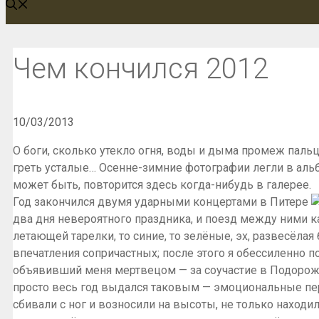
Чем кончился 2012
10/03/2013
О боги, сколько утекло огня, воды и дыма промеж пал
греть усталые… Осенне-зимние фотографии легли в аль
может быть, повторится здесь когда-нибудь в галерее.
Год закончился двумя ударными концертами в Питере
два дня невероятного праздника, и поезд между ними 
летающей тарелки, то синие, то зелёные, эх, развесёла
впечатления сопричастных; после этого я обессиленно п
объявивший меня мертвецом — за соучастие в Подорожно
просто весь год выдался таковым — эмоциональные пе
сбивали с ног и возносили на высоты, не только находи