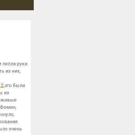
 пепла руки
ть из них,
,это были
ы из
— живые
 Фомин,
онуло,
рования
было очень