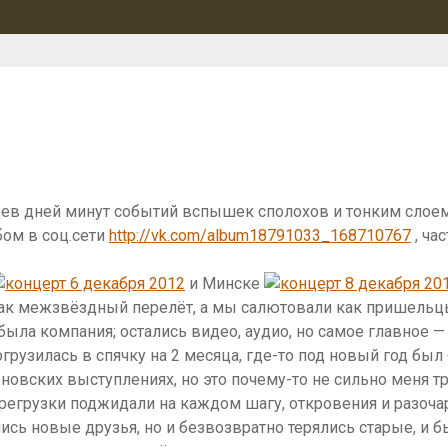
ьцев дней минут событий вспышек сполохов и тонким слоем
бом в соц.сети
http://vk.com/album18791033_168710767
, час
и Минске
как межзвёздный перелёт, а мы салютовали как пришельц
я была компания; остались видео, аудио, но самое главное 
огрузилась в спячку на 2 месяца, где-то под новый год был
вских выступлениях, но это почему-то не сильно меня тр
регрузки поджидали на каждом шагу, откровения и разоча
лись новые друзья, но и безвозвратно терялись старые, и 