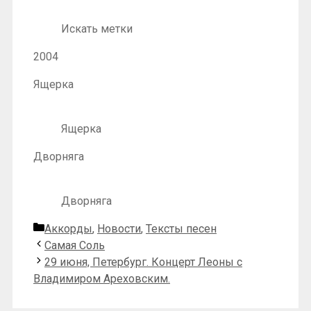
Искать метки
2004
Ящерка
Ящерка
Дворняга
Дворняга
Рубрики
Аккорды
,
Новости
,
Тексты песен
Самая Соль
29 июня, Петербург. Концерт Леоны с
Владимиром Ареховским.