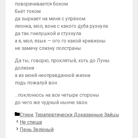
поворачивается боком
бьёт током
да зыркает на меня с упрёком
леонка, мол, вона с какого дуба рухнула
да так гнилушкой и стухнула
а я, мол, язык — ого го какой кривизны
не замечу слизну полстраны.
Да ты, говорю, проклятый, хоть до Луны
долизни
а из моей неоправданной жизни
подь пожалуй вон.
…поклонюсь на все четыре стороны
до чего же чудный нынче звон.
Рубрики
Стихи
,
Терапевтически Доказанные Зайцы
Не спеша
Пень Зелёный