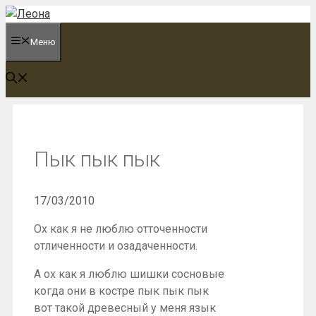
Перейти
к
Меню
содержимому
Пык пык пык
17/03/2010
Ох как я не люблю отточенности
отличенности и озадаченности.
А ох как я люблю шишки сосновые
когда они в костре пык пык пык
вот такой древесный у меня язык