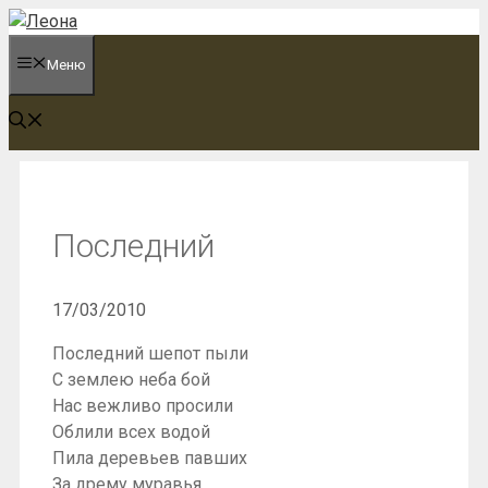
Перейти
к
Меню
содержимому
Последний
17/03/2010
Последний шепот пыли
С землею неба бой
Нас вежливо просили
Облили всех водой
Пила деревьев павших
За дрему муравья