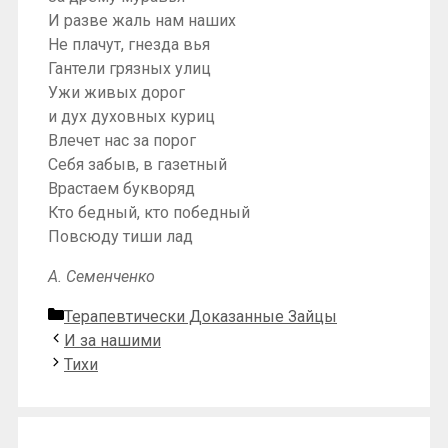
И разве жаль нам наших
Не плачут, гнезда вья
Гантели грязных улиц
Ужи живых дорог
и дух духовных куриц
Влечет нас за порог
Себя забыв, в газетный
Врастаем букворяд
Кто бедный, кто победный
Повсюду тиши лад
А. Семенченко
Рубрики
Терапевтически Доказанные Зайцы
И за нашими
Тихи