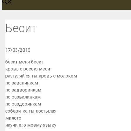
Бесит
17/03/2010
бесит меня бесит
кровь с росою месит
разгуляй ся ты кровь с молоком
по завалинкам
по задворинкам
по развалинкам
по раздоринкам
собери-ка ты постылая
милого
научи его моему языку