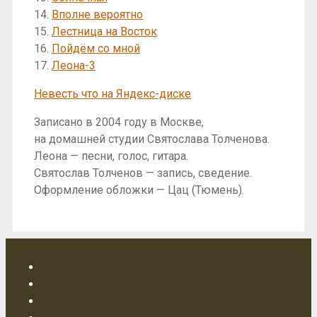
14.
Вполне вероятно
15.
Лестница на Восток
16.
Пойдём со мной
17.
Леона-3
Невесть что на Яндекс-диске
Записано в 2004 году в Москве,
на домашней студии Святослава Толченова.
Леона — песни, голос, гитара.
Святослав Толченов — запись, сведение.
Оформление обложки — Цац (Тюмень).