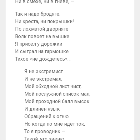
Ни в смехе, ни в гневе, —
Так и надо бродяге:
Ни креста, ни покрышки!
По лохматой дворняге
Волк повоет на вышке.
Я присел у дорожки
И сыграл на гармошке
Тихое «не дождётесь»…
Я не экстремист
И не экстремал,
Мой обходной лист чист,
Мой послужной список мал,
Мой проходной балл высок
И длинен язык
Обращений к огню.
Но когда по мне идёт ток,
То я проводник —
Такой, что звеню.