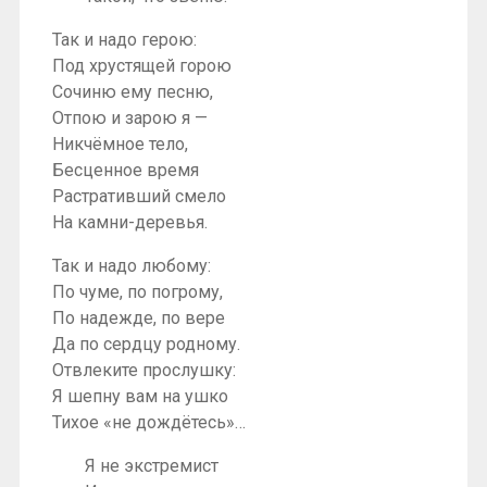
Так и надо герою:
Под хрустящей горою
Сочиню ему песню,
Отпою и зарою я —
Никчёмное тело,
Бесценное время
Растративший смело
На камни-деревья.
Так и надо любому:
По чуме, по погрому,
По надежде, по вере
Да по сердцу родному.
Отвлеките прослушку:
Я шепну вам на ушко
Тихое «не дождётесь»…
Я не экстремист