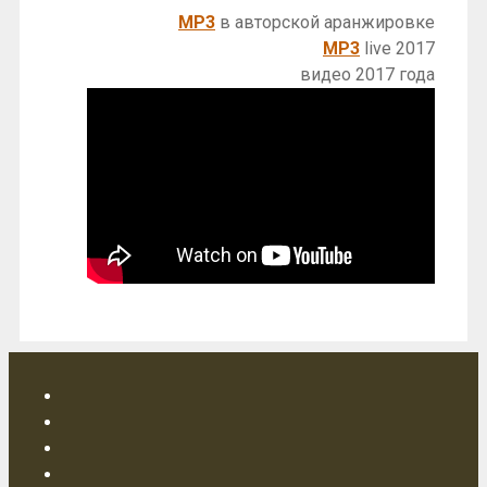
MP3
в авторской аранжировке
MP3
live 2017
видео 2017 года