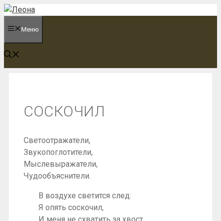
Перейти
к
Меню
содержимому
СОСКОЧИЛ
Светоотражатели,
Звукопоглотители,
Мыслевыражатели,
Чудообъяснители.
В воздухе светится след:
Я опять соскочил,
И меня не схватить за хвост.