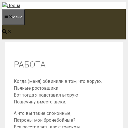
Перейти
к
Меню
содержимому
РАБОТА
Когда (меня) обвинили в том, что ворую,
Пьяные ростовщики —
Вот тогда я подставил вторую
Пощёчину вместо щеки.
А что вы такие спокойные,
Патроны мои бронебойные?
Все расстрелять вас с треском