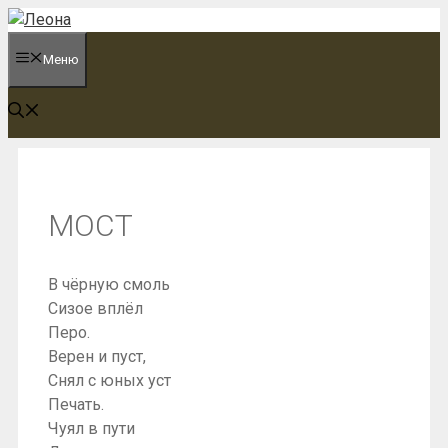
Перейти
к
Меню
содержимому
МОСТ
В чёрную смоль
Сизое вплёл
Перо.
Верен и пуст,
Снял с юных уст
Печать.
Чуял в пути