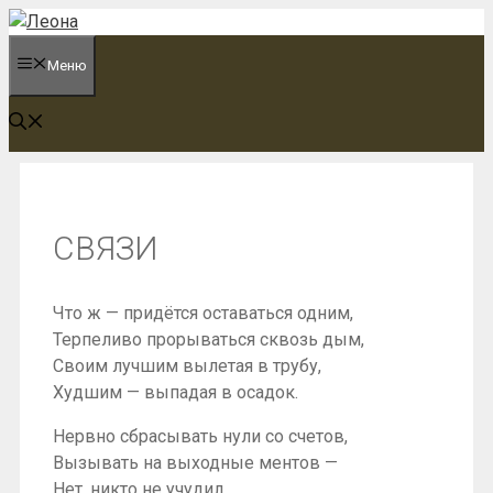
Перейти
к
Меню
содержимому
СВЯЗИ
Что ж — придётся оставаться одним,
Терпеливо прорываться сквозь дым,
Своим лучшим вылетая в трубу,
Худшим — выпадая в осадок.
Нервно сбрасывать нули со счетов,
Вызывать на выходные ментов —
Нет, никто не учудил,