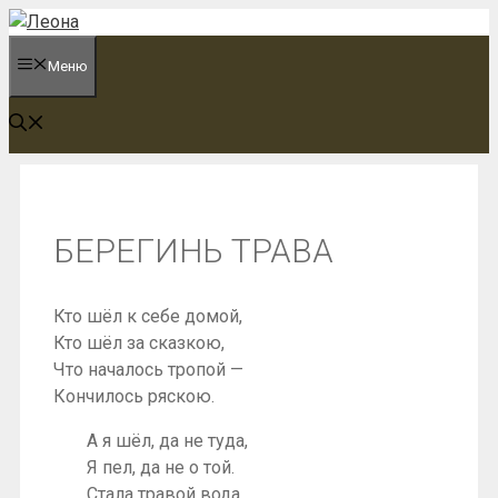
Перейти
к
Меню
содержимому
БЕРЕГИНЬ ТРАВА
Кто шёл к себе домой,
Кто шёл за сказкою,
Что началось тропой —
Кончилось ряскою.
А я шёл, да не туда,
Я пел, да не о той.
Стала травой вода,