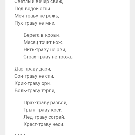
Светлый вечер свеж,
Под водой огни.
Меч-траву не режь,
Пух-траву не мни,
Берега в крови,
Месяц точит нож.
Нить-траву не рви,
Страх-траву не трожь,
Дар-траву дари,
Сон-траву не спи,
Крик-траву ори,
Боль-траву терпи,
Прах-траву развей,
Трын-траву коси,
Лёд-траву согрей,
Крест-траву неси.