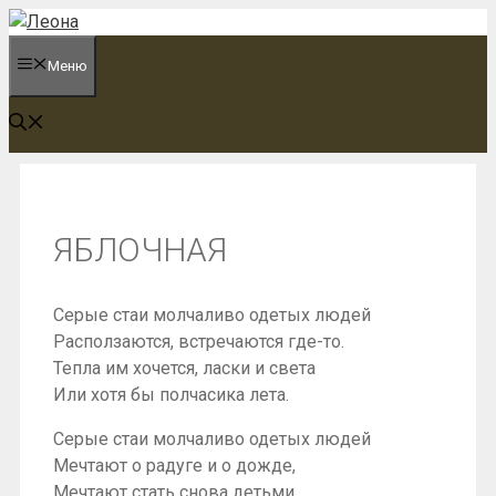
Перейти
к
Меню
содержимому
ЯБЛОЧНАЯ
Серые стаи молчаливо одетых людей
Расползаются, встречаются где-то.
Тепла им хочется, ласки и света
Или хотя бы полчасика лета.
Серые стаи молчаливо одетых людей
Мечтают о радуге и о дожде,
Мечтают стать снова детьми,