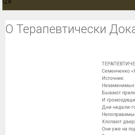
О Терапевтически Док
ТЕРАПЕВТИЧЕС
Семенченко «
Источник:
Незаменимых 
Бывают прили
И громоздящи
Дни-недели-г
Непоправимые
Хлопают двер
Они уже на по